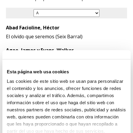
Abad Facioline, Héctor
El olvido que seremos (Seix Barral)
Agee, James y Evans, Walker
Elogiemos ahora a hombres famosos (Ariel)
Esta página web usa cookies
Agueiev, M.
Novela con cocaína (Seix Barral)
Las cookies de este sitio web se usan para personalizar
el contenido y los anuncios, ofrecer funciones de redes
Ajar, Émile
sociales y analizar el tráfico. Además, compartimos
información sobre el uso que haga del sitio web con
La vida ante sí (Plataforma Editorial)
nuestros partners de redes sociales, publicidad y análisis
web, quienes pueden combinarla con otra información
Albom, Mitch
que les haya proporcionado o que hayan recopilado a
Tuesdays with Morrie (Doubleday)
partir del uso que haya hecho de sus servicios.