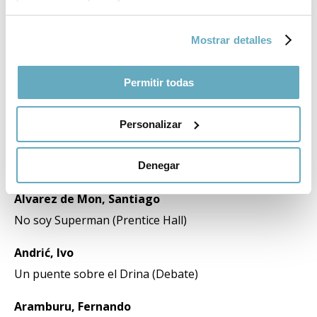
Aldecoa, Ignacio
Con el viento solano (Alfaguara)
Mostrar detalles
Alonso, Mario
Permitir todas
Ahora yo (Plataforma Editorial)
Madera de líder. Claves para el desarrollo de las
Personalizar
capacidades del liderazgo (Empresa Activa)
Reinventarse. Tu segunda oportunidad (Plataforma
Editorial)
Denegar
Álvarez de Mon, Santiago
No soy Superman (Prentice Hall)
Andrić, Ivo
Un puente sobre el Drina (Debate)
Aramburu, Fernando