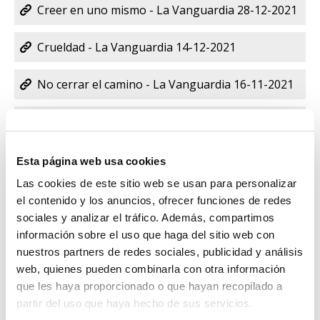
Creer en uno mismo - La Vanguardia 28-12-2021
Crueldad - La Vanguardia 14-12-2021
No cerrar el camino - La Vanguardia 16-11-2021
Aprender a pedir perdón - La Vanguardia 2-11-
2021
Esta página web usa cookies
Preservar - La Vanguardia 19-10-2021
Las cookies de este sitio web se usan para personalizar
el contenido y los anuncios, ofrecer funciones de redes
Reencuentro - La Vanguardia 5-10-2021
sociales y analizar el tráfico. Además, compartimos
información sobre el uso que haga del sitio web con
Resentimiento - La Vanguardia 21-09-2021
nuestros partners de redes sociales, publicidad y análisis
web, quienes pueden combinarla con otra información
El dolor responsable - La Vanguardia 7/9/2021
que les haya proporcionado o que hayan recopilado a
partir del uso que haya hecho de sus servicios.