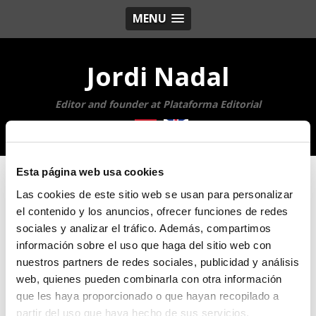
MENU
Jordi Nadal
Editor and founder at Plataforma Editorial
Esta página web usa cookies
Las cookies de este sitio web se usan para personalizar
Reviews of Book Therapy
el contenido y los anuncios, ofrecer funciones de redes
sociales y analizar el tráfico. Además, compartimos
Reviews in the media of the book
Book Therapy
.
información sobre el uso que haga del sitio web con
nuestros partners de redes sociales, publicidad y análisis
web, quienes pueden combinarla con otra información
Reviews
que les haya proporcionado o que hayan recopilado a
partir del uso que haya hecho de sus servicios.