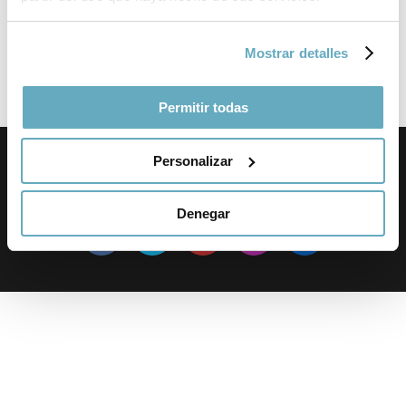
Dr. Audrey Tang
Mostrar detalles
The Book Network by Meg MacMahon
Permitir todas
Personalizar
Privacy
Cookies policy
Plataforma Editorial
© Copyright Jordi Nadal
Denegar