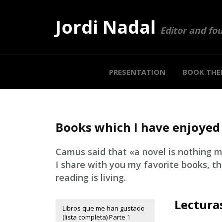
Jordi Nadal
Editor and fo
PRESENTATION
BOOK THE
Books which I have enjoyed
Camus said that «a novel is nothing m
I share with you my favorite books, t
reading is living.
Lectura
Libros que me han gustado
(lista completa) Parte 1