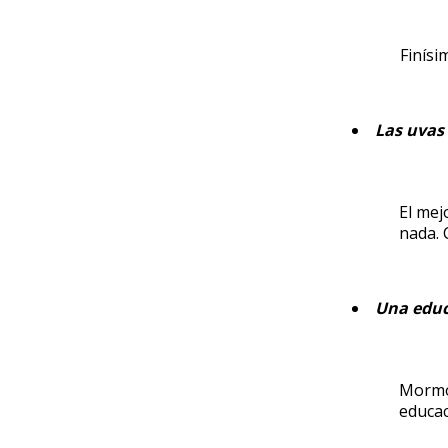
Finísi
Las uvas 
El mej
nada.
Una edu
Mormon
educac