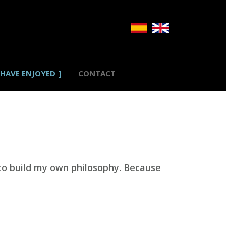
 HAVE ENJOYED
CONTACT
 to build my own philosophy. Because