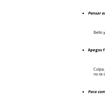
Pensar e
Bello 
Apegos f
Culpa,
no te 
Para com