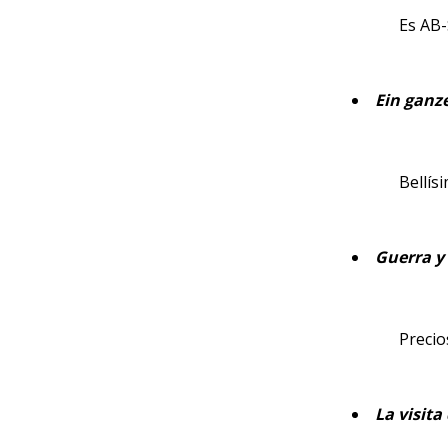
Es AB-
Ein ganz
Bellís
Guerra y
Precio
La visit