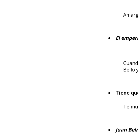
Amargo
El emper
Cuando
Bello 
Tiene qu
Te mue
Juan Bel