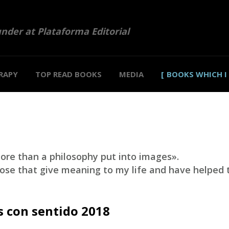
under at Plataforma Editorial
RAPY
TOP READ BOOKS
MEDIA
BOOKS WHICH I
ore than a philosophy put into images».
hose that give meaning to my life and have helped
s con sentido 2018