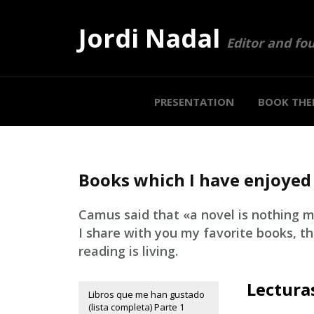
Jordi Nadal
Editor and fo
PRESENTATION
BOOK THE
Books which I have enjoyed
Camus said that «a novel is nothing m
I share with you my favorite books, t
reading is living.
Lectura
Libros que me han gustado
(lista completa) Parte 1