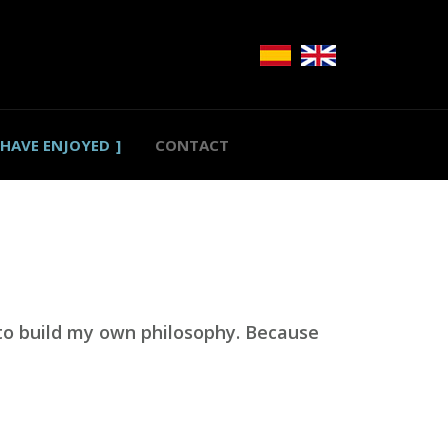
 HAVE ENJOYED
CONTACT
 to build my own philosophy. Because