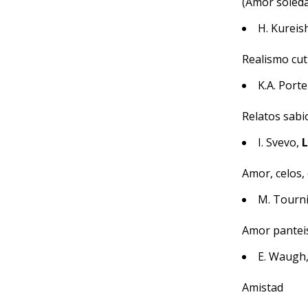
(Amor soleda
H. Kureis
Realismo cut
K.A. Porte
Relatos sabio
I. Svevo,
L
Amor, celos, 
M. Tourn
Amor pantei
E. Waugh
Amistad