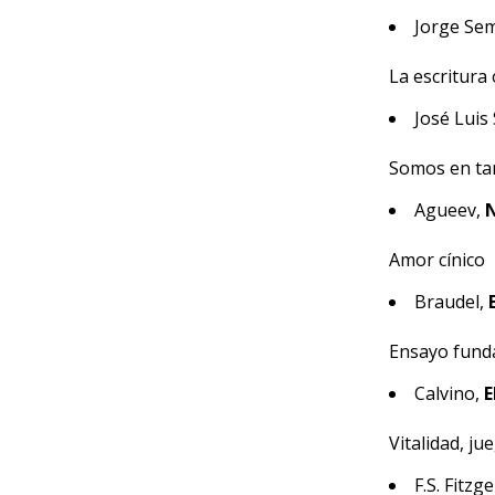
Jorge Se
La escritura
José Lui
Somos en ta
Agueev,
N
Amor cínico
Braudel,
Ensayo fund
Calvino,
E
Vitalidad, ju
F.S. Fitzg