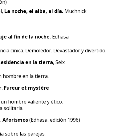
ón)
l,
La noche, el alba, el día.
Muchnick
aje al fin de la noche
, Edhasa
ncia cínica. Demoledor. Devastador y divertido.
esidencia en la tierra
, Seix
n hombre en la tierra.
r,
Fureur et mystère
 un hombre valiente y ético.
 solitaria.
r.
Aforismos
(Edhasa, edición 1996)
ia sobre las parejas.