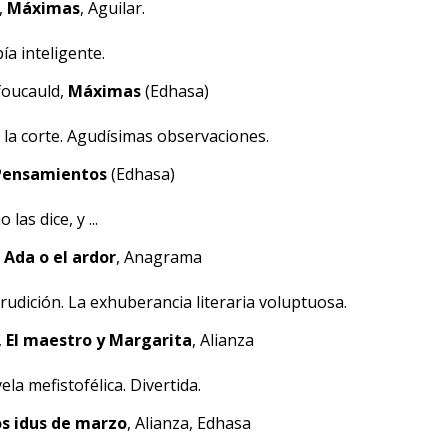
,
Máximas
, Aguilar.
ía inteligente.
foucauld,
Máximas
(Edhasa)
e la corte. Agudísimas observaciones.
Pensamientos
(Edhasa)
las dice, y ...
,
Ada o el ardor
, Anagrama
rudición. La exhuberancia literaria voluptuosa.
,
El maestro y Margarita
, Alianza
la mefistofélica. Divertida.
s idus de marzo
, Alianza, Edhasa