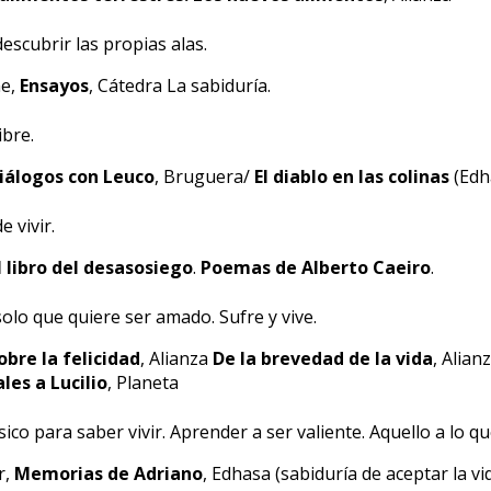
descubrir las propias alas.
e,
Ensayos
, Cátedra La sabiduría.
bre.
iálogos con Leuco
, Bruguera/
El diablo en las colinas
(Edh
e vivir.
l libro del desasosiego
.
Poemas de Alberto Caeiro
.
lo que quiere ser amado. Sufre y vive.
obre la felicidad
, Alianza
De la brevedad de la vida
, Alian
les a Lucilio
, Planeta
ico para saber vivir. Aprender a ser valiente. Aquello a lo que
r,
Memorias de Adriano
, Edhasa (sabiduría de aceptar la vi