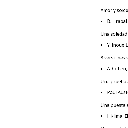
Amor y soled
B. Hrabal
Una soledad 
Y. Inoué
L
3 versiones 
A. Cohen
Una prueba a
Paul Aust
Una puesta e
I. Klima,
E