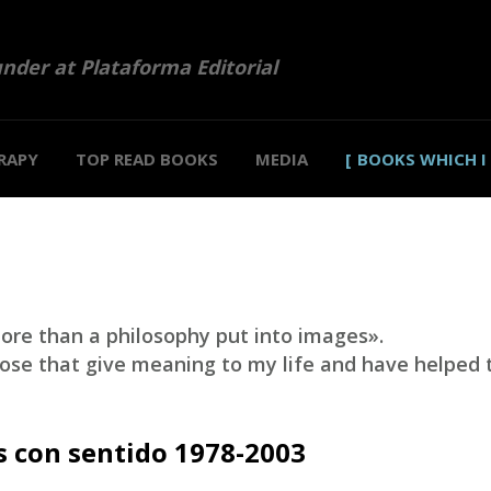
under at Plataforma Editorial
RAPY
TOP READ BOOKS
MEDIA
BOOKS WHICH I
ore than a philosophy put into images».
hose that give meaning to my life and have helped
s con sentido 1978-2003