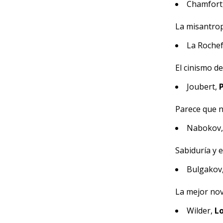
Chamfort
La misantrop
La Roche
El cinismo d
Joubert,
Parece que no 
Nabokov
Sabiduría y e
Bulgakov
La mejor nove
Wilder,
Lo