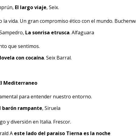
mprún,
El largo viaje
, Seix.
 o la vida. Un gran compromiso ético con el mundo. Buchenw
s Sampedro,
La sonrisa etrusca
. Alfaguara
nto que sentimos.
ovela con cocaína
. Seix Barral.
El Mediterraneo
amental para entender nuestro entorno.
l barón rampante
, Siruela
ego y diversión en Italia. Frescor.
erald A
este lado del paraiso
Tierna es la noche