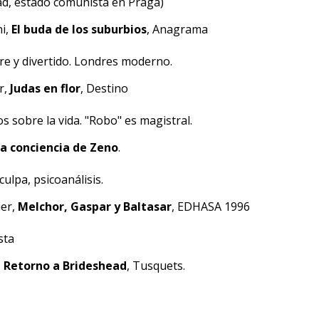
d, estado comunista en Praga)
hi,
El buda de los suburbios
, Anagrama
re y divertido. Londres moderno.
r,
Judas en flor
, Destino
s sobre la vida. "Robo" es magistral.
a conciencia de Zeno
.
culpa, psicoanálisis.
ier,
Melchor, Gaspar y Baltasar
, EDHASA 1996
sta
,
Retorno a Brideshead
, Tusquets.