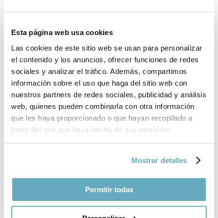
Ferrante, Elena
La amiga estupenda (Lumen)
Esta página web usa cookies
La niña perdida (Lumen)
Las cookies de este sitio web se usan para personalizar
Las deudas del cuerpo (Lumen)
el contenido y los anuncios, ofrecer funciones de redes
Un mal nombre (Lumen)
sociales y analizar el tráfico. Además, compartimos
información sobre el uso que haga del sitio web con
Ferrarotti, Franco
nuestros partners de redes sociales, publicidad y análisis
web, quienes pueden combinarla con otra información
Leer, leerse. La agonía del libro en el cambio de
milenio (Península)
que les haya proporcionado o que hayan recopilado a
partir del uso que haya hecho de sus servicios.
Ferreira, Vergílio
En nombre de la Tierra (Acantilado)
Mostrar detalles
Figueras, Albert
Permitir todas
Optimizar la vida (Alienta)
Pequeñas grandes cosas: Tus placebos
personales (Plataforma Editorial)