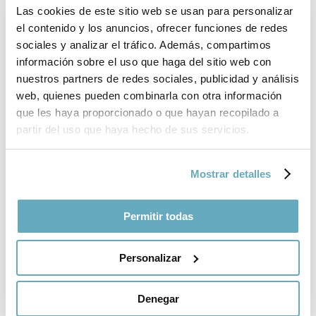
Las cookies de este sitio web se usan para personalizar
Nosotros en la noche (Mondadori)
el contenido y los anuncios, ofrecer funciones de redes
sociales y analizar el tráfico. Además, compartimos
Hatzfeld, Jean
información sobre el uso que haga del sitio web con
Una temporada de machetes (Anagrama)
nuestros partners de redes sociales, publicidad y análisis
web, quienes pueden combinarla con otra información
Haya, Vicente
que les haya proporcionado o que hayan recopilado a
Haiku-do. El haiku como camino espiritual (Kairós)
partir del uso que haya hecho de sus servicios.
Hayes, Terry
Mostrar detalles
Soy Pilgrim ( Salamandra)
Herling, Gustav
Permitir todas
Un mundo aparte (Libros del Asteroide)
Personalizar
Highsmith, Patricia
Carol (Anagrama)
Denegar