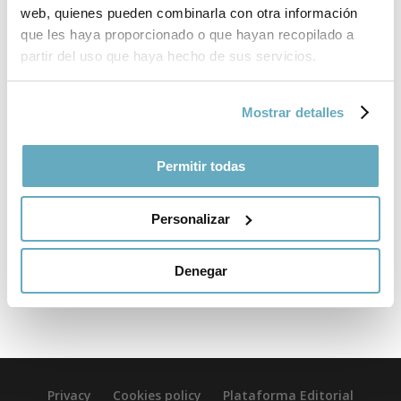
web, quienes pueden combinarla con otra información
que les haya proporcionado o que hayan recopilado a
partir del uso que haya hecho de sus servicios.
Umbral, Francisco
Capital del dolor (Visor)
Mostrar detalles
Mortal y rosa (Cátedra)
Permitir todas
Ungaretti, Giuseppe
Vida de un hombre (Ediciones Libertarias)
Personalizar
Usher, Shaun
Cartas memorables ( Salamandra)
Denegar
Privacy
Cookies policy
Plataforma Editorial