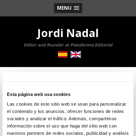
MENU
Jordi Nadal
Editor and founder at Plataforma Editorial
Jordi Nadal: Top read books
Esta página web usa cookies
Las cookies de este sitio web se usan para personalizar
Camus said that «a novel is nothing more than a
el contenido y los anuncios, ofrecer funciones de redes
philosophy put into images».
sociales y analizar el tráfico. Además, compartimos
I share with you my favorite books, those that give
información sobre el uso que haga del sitio web con
meaning to my life and have helped to build my own
nuestros partners de redes sociales, publicidad y análisis
philosophy. Because reading is living.