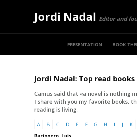
Jordi Nadal
Editor and fo
PRESENTATION
BOOK THE
Jordi Nadal: Top read books
Camus said that «a novel is nothing m
I share with you my favorite books, t
reading is living.
A
B
C
D
E
F
G
H
I
J
K
Racionero, Luis