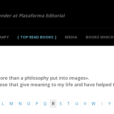
under at Plataforma Editorial
RAPY
TOP READ BOOKS
MEDIA
BOOKS WHICH 
ore than a philosophy put into images».
hose that give meaning to my life and have helped
L
M
N
O
P
Q
R
S
T
U
V
W
X
Y