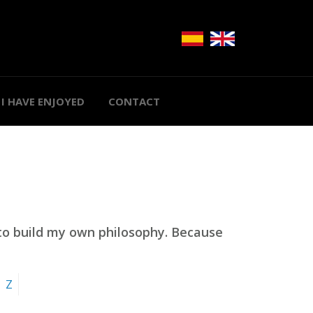
I HAVE ENJOYED
CONTACT
 to build my own philosophy. Because
Z