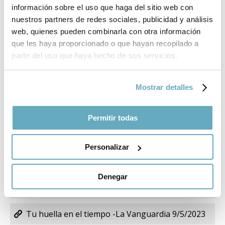
información sobre el uso que haga del sitio web con
nuestros partners de redes sociales, publicidad y análisis
Camino de Santiago - La Vanguardia 1/8/2023
web, quienes pueden combinarla con otra información
que les haya proporcionado o que hayan recopilado a
Libertad y perro - La Vanguardia 4/7/2023
partir del uso que haya hecho de sus servicios.
Consignas que destruyen - La Vanguardia
18/7/2023
Mostrar detalles
Elegir cómo ganar y perder - La Vanguardia
Permitir todas
20/6/2023
Personalizar
Benditos días complicados - La Vanguardia
6/6/2023
Denegar
Amigos de la infancia - La Vanguardia 23/5/2023
Tu huella en el tiempo -La Vanguardia 9/5/2023